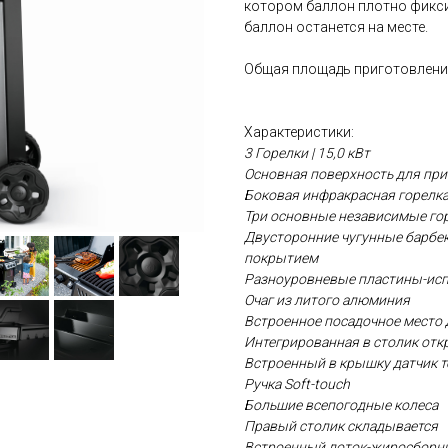
котором баллон плотно фиксир
баллон останется на месте.
Общая площадь приготовления
Характеристики:
3 Горелки | 15,0 кВт
Основная поверхность для при
Боковая инфракрасная горелк
Три основные независимые гор
Двусторонние чугунные барб
покрытием
Разноуровневые пластины-ис
Очаг из литого алюминия
Встроенное посадочное место 
Интегрированная в столик отк
Встроенный в крышку датчик 
Ручка Soft-touch
Большие всепогодные колеса
Правый столик складывается
Встроенный лоток-жиросборни