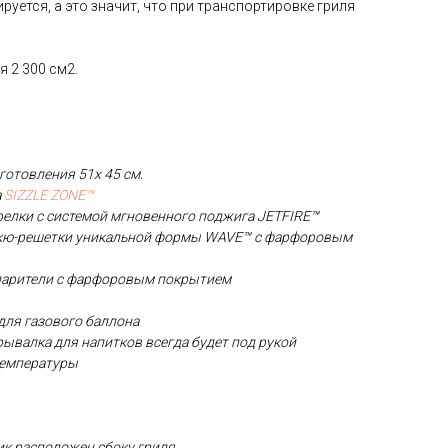
уется, а это значит, что при транспортировке гриля
 2 300 см2.
готовления 51х 45 см.
а
SIZZLE ZONE™
елки с системой мгновенного поджига JETFIRE™
екю-решетки уникальной формы WAVE™ с фарфоровым
парители с фарфоровым покрытием
для газового баллона
рывалка для напитков всегда будет под рукой
температуры
к расположен сбоку гриля