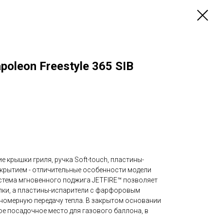
oleon Freestyle 365 SIB
 крышки гриля, ручка Soft-touch, пластины-
крытием - отличительные особенности модели
система мгновенного поджига JETFIRE™ позволяет
елки, а пластины-испарители с фарфоровым
омерную передачу тепла. В закрытом основании
е посадочное место для газового баллона, в