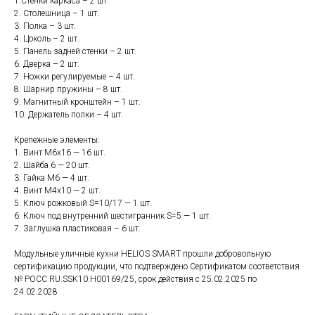
1.Стенки каркаса – 2 шт.
2. Столешница – 1 шт.
3. Полка – 3 шт.
4. Цоколь – 2 шт.
5. Панель задней стенки – 2 шт.
6. Дверка – 2 шт.
7. Ножки регулируемые – 4 шт.
8. Шарнир пружины – 8 шт.
9. Магнитный кронштейн – 1 шт.
10. Держатель полки – 4 шт.
Крепежные элементы:
1. Винт М6x16 — 16 шт.
2. Шайба 6 — 20 шт.
3. Гайка М6 — 4 шт.
4. Винт М4х10 — 2 шт.
5. Ключ рожковый S=10/17 — 1 шт.
6. Ключ под внутренний шестигранник S=5 — 1 шт.
7. Заглушка пластиковая – 6 шт.
Модульные уличные кухни HELIOS SMART прошли добровольную
сертификацию продукции, что подтверждено Сертификатом соответствия
№ POCC RU.SSK10.H00169/25, срок действия с 25.02.2025 по
24.02.2028