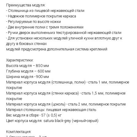
Преимущества модуля:
- Столешница из пищевой нержавеющей стали
- Надежное полимерное покрытие каркаса
- Регулируемые по высоте ножки
- Две внутренние полки с тремя положениями
- Ручки дверок выполненыиз текстурированной нержавеющей стали
- Для установки нескольких модулей уличной кухни вплотную друг к
другу в боковых стенках
модулей предусмотрена дополнительная система креплений
Характеристики:
Высота модуля – 850 мм
Глубина модуля – 600 мм
Ширина модуля - 900 мм
Материал корпуса модуля (столешница, полки) - сталь 1 мм, полимерное
покрытие
Материал корпуса модуля (стенки каркаса) - сталь 1,5 мм, полимерное
покрытие
Материал корпуса модуля (цоколь) - сталь 2 мм, полимерное покрытие
Материал столешницы: пищевая нержавеющая сталь
Вес модуля в сборе - 57 (± 0,5) кг
Цвет корпуса модуля: satura black-grey (черный-серый)
Комплектация: