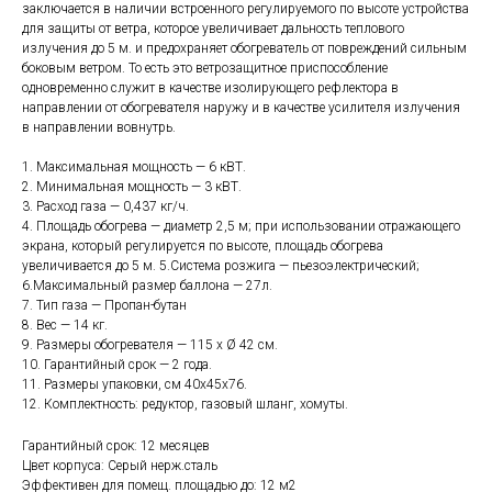
заключается в наличии встроенного регулируемого по высоте устройства
для защиты от ветра, которое увеличивает дальность теплового
излучения до 5 м. и предохраняет обогреватель от повреждений сильным
боковым ветром. То есть это ветрозащитное приспособление
одновременно служит в качестве изолирующего рефлектора в
направлении от обогревателя наружу и в качестве усилителя излучения
в направлении вовнутрь.
1. Максимальная мощность — 6 кВТ.
2. Минимальная мощность — 3 кВТ.
3. Расход газа — 0,437 кг/ч.
4. Площадь обогрева — диаметр 2,5 м; при использовании отражающего
экрана, который регулируется по высоте, площадь обогрева
увеличивается до 5 м. 5.Система розжига — пьезоэлектрический;
6.Максимальный размер баллона — 27л.
7. Тип газа — Пропан-бутан
8. Вес — 14 кг.
9. Размеры обогревателя — 115 x Ø 42 см.
10. Гарантийный срок — 2 года.
11. Размеры упаковки, см 40х45х76.
12. Комплектность: редуктор, газовый шланг, хомуты.
Гарантийный срок: 12 месяцев
Цвет корпуса: Серый нерж.сталь
Эффективен для помещ. площадью до: 12 м2